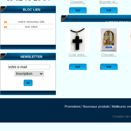
Médaille...
Médaille...
Chapelet...
Bracelet de...
BLOC LIEN
Voir
Voir
Voir
Voir
notre nouveau site
AUTRES PRODUI
nos sites
Croix noire...
Chevalet...
NEWSLETTER
Voir
Voir
Promotions
Nouveaux produits
Meilleures ve
Creation de s