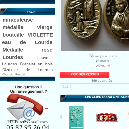
TAGS
miraculeuse
médaille
vierge
bouteille VIOLETTE
eau de Lourde
Médaille rose
Envoyer à un ami
Lourdes
souvenir
Imprimer
Lourdes
Bracelet en bois
Agrandir
Dizainier de Lourdes
PRIX DÉGRESSIFS
Chapelet Ronaldo
500 quantités
-0,11 €
LES CLIENTS QUI ONT ACH