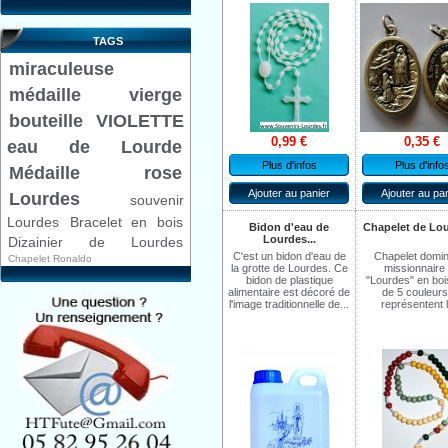
TAGS
miraculeuse
médaille
vierge
bouteille VIOLETTE
0,99 €
0,35 €
eau de Lourde
Plus d'infos
Plus d'info
Médaille rose
Ajouter au panier
Ajouter au pa
Lourdes
souvenir
Lourdes
Bracelet en bois
Bidon d'eau de
Chapelet de Lou
Lourdes...
Dizainier de Lourdes
C'est un bidon d'eau de
Chapelet domin
Chapelet Ronaldo
la grotte de Lourdes. Ce
missionnaire
bidon de plastique
"Lourdes" en boi
alimentaire est décoré de
de 5 couleurs 
l'image traditionnelle de...
représentent l