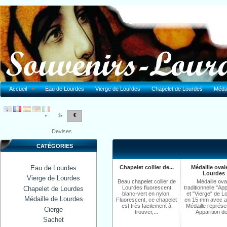
Accueil
Eau de Lourdes
Vierge de Lourdes
Chapelet de Lourdes
Médai
€
$
Devises
CATÉGORIES
Eau de Lourdes
Chapelet collier de...
Médaille oval
Lourdes
Vierge de Lourdes
Beau chapelet collier de
Médaille ova
Lourdes fluorescent
traditionnelle "App
Chapelet de Lourdes
blanc-vert en nylon.
et "Vierge" de L
Médaille de Lourdes
Fluorescent, ce chapelet
en 15 mm avec a
est très facilement à
Médaille représen
Cierge
trouver,...
Apparition de
Sachet