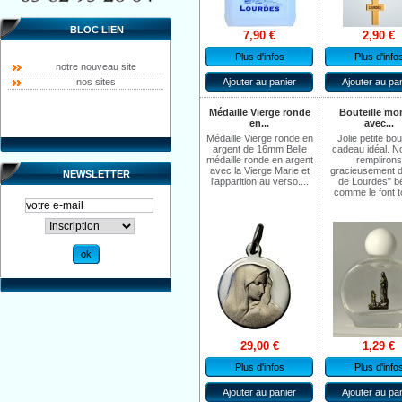
BLOC LIEN
7,90 €
2,90 €
Plus d'infos
Plus d'info
notre nouveau site
Ajouter au panier
Ajouter au pa
nos sites
Médaille Vierge ronde
Bouteille mo
en...
avec...
Médaille Vierge ronde en
Jolie petite bout
argent de 16mm Belle
cadeau idéal. N
médaille ronde en argent
remplirons
avec la Vierge Marie et
gracieusement d
NEWSLETTER
l'apparition au verso....
de Lourdes" bé
comme le font t
29,00 €
1,29 €
Plus d'infos
Plus d'info
Ajouter au panier
Ajouter au pa