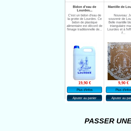
Bidon d'eau de
Mantille de Lo
Lourdes...
C'est un bidon d'eau de
Nouveau: Jo
la grotte de Lourdes. Ce
souvenir de Lou
bidon de plastique
Belle mantille b
alimentaire est décoré de
triangulaire m
l'image traditionnelle de...
Lourdes et à l'eff
l'...
19,90 €
9,90 €
Plus d'infos
Plus d'info
Ajouter au panier
Ajouter au pa
PASSER UN