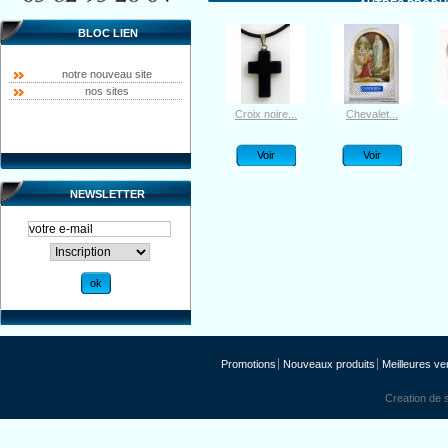
AUTRES PRODUI
BLOC LIEN
notre nouveau site
nos sites
Croix noire...
Chevalet...
Voir
Voir
NEWSLETTER
Promotions
Nouveaux produits
Meilleures ve
Creation de s