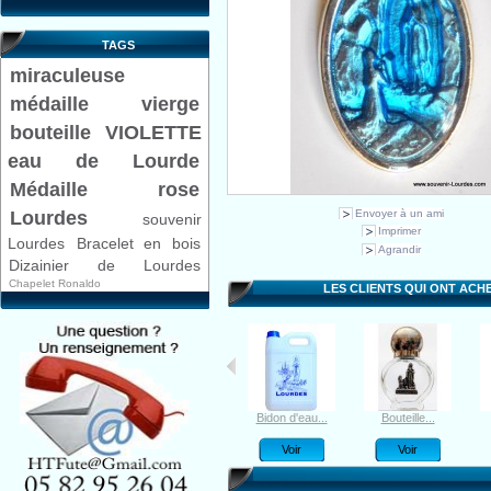
TAGS
miraculeuse
médaille
vierge
bouteille VIOLETTE
eau de Lourde
Médaille rose
Envoyer à un ami
Lourdes
souvenir
Imprimer
Lourdes
Bracelet en bois
Agrandir
Dizainier de Lourdes
Chapelet Ronaldo
LES CLIENTS QUI ONT ACH
Bouteille...
Bracelet de...
Bidon d'eau...
Bouteille...
Voir
Voir
Voir
Voir