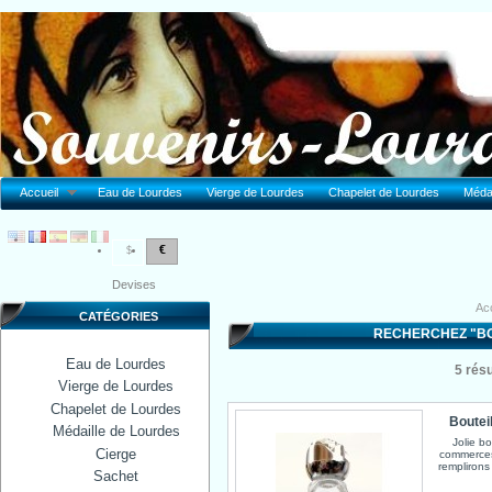
Accueil
Eau de Lourdes
Vierge de Lourdes
Chapelet de Lourdes
Médai
€
$
Devises
Acc
CATÉGORIES
RECHERCHEZ "BO
Eau de Lourdes
5
résu
Vierge de Lourdes
Chapelet de Lourdes
Bouteil
Médaille de Lourdes
Jolie b
Cierge
commerces
remplirons
Sachet