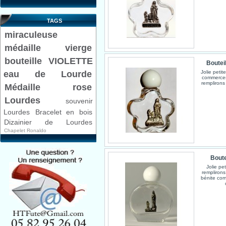
TAGS
miraculeuse
médaille
vierge
bouteille VIOLETTE
Bouteil
Jolie petit
eau de Lourde
commerces
remplirons
Médaille rose
Lourdes
souvenir
Lourdes
Bracelet en bois
Dizainier de Lourdes
Chapelet Ronaldo
Boute
Jolie pe
rempliron
bénite comm