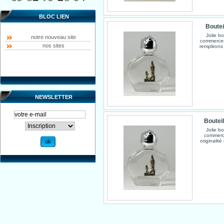
BLOC LIEN
Boutei
Jolie b
notre nouveau site
commerces
nos sites
remplirons
NEWSLETTER
Boutei
Jolie b
commerc
originalit