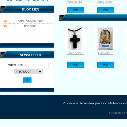
Chapelet en...
Chapelet...
Médaille 12...
Croix noire...
BLOC LIEN
Voir
Voir
Voir
Voir
notre nouveau site
AUTRES PRODUI
nos sites
Croix noire...
Chevalet...
NEWSLETTER
Voir
Voir
Promotions
Nouveaux produits
Meilleures ve
Creation de s