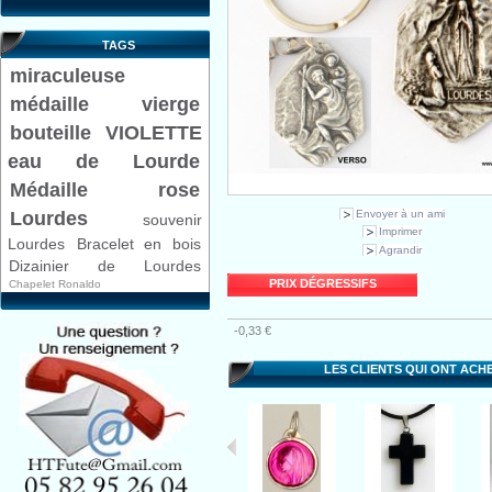
TAGS
miraculeuse
médaille
vierge
bouteille VIOLETTE
eau de Lourde
Médaille rose
Envoyer à un ami
Lourdes
souvenir
Imprimer
Lourdes
Bracelet en bois
Agrandir
Dizainier de Lourdes
PRIX DÉGRESSIFS
Chapelet Ronaldo
-0,33 €
LES CLIENTS QUI ONT ACH