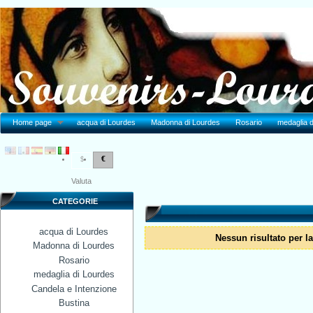
Home page
acqua di Lourdes
Madonna di Lourdes
Rosario
medaglia d
€
$
Valuta
CATEGORIE
acqua di Lourdes
Nessun risultato per l
Madonna di Lourdes
Rosario
medaglia di Lourdes
Candela e Intenzione
Bustina