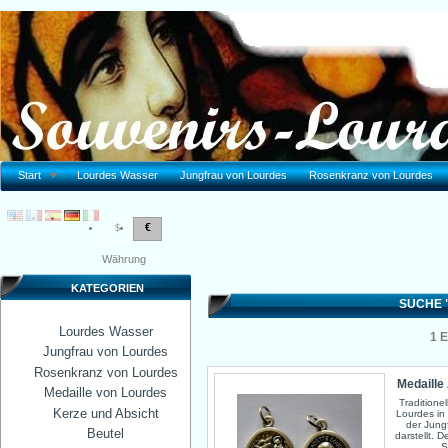
Start
Lourdes Wasser
Jungfrau von Lourdes
Rosenkranz von Lourdes
€
$
Währung
KATEGORIEN
SUCHE 
Lourdes Wasser
1
E
Jungfrau von Lourdes
Rosenkranz von Lourdes
Medaill
Medaille von Lourdes
Traditione
Kerze und Absicht
Lourdes in
der Jung
Beutel
darstellt. 
S