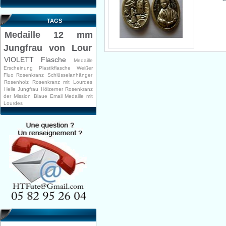
TAGS
Medaille 12 mm
Jungfrau von Lour
VIOLETT Flasche
Medaille
Erscheinung
Plastikflasche
Weißer
Fluo Rosenkranz
Schlüsselanhänger
Rosenholz Rosenkranz mit Lourdes
Helle Jungfrau
Hölzerner Rosenkranz
der Mission
Blaue Email Medaille mit
Lourdes