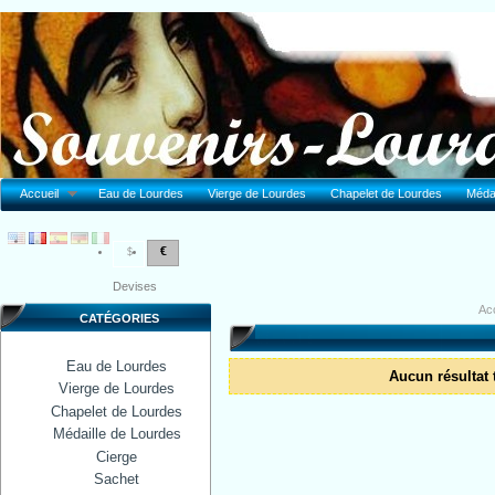
Accueil
Eau de Lourdes
Vierge de Lourdes
Chapelet de Lourdes
Médai
€
$
Devises
Acc
CATÉGORIES
Eau de Lourdes
Aucun résultat 
Vierge de Lourdes
Chapelet de Lourdes
Médaille de Lourdes
Cierge
Sachet