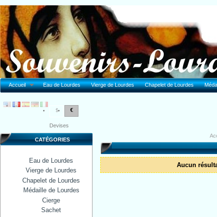
Accueil
Eau de Lourdes
Vierge de Lourdes
Chapelet de Lourdes
Médai
€
$
Devises
Acc
CATÉGORIES
Eau de Lourdes
Aucun résulta
Vierge de Lourdes
Chapelet de Lourdes
Médaille de Lourdes
Cierge
Sachet