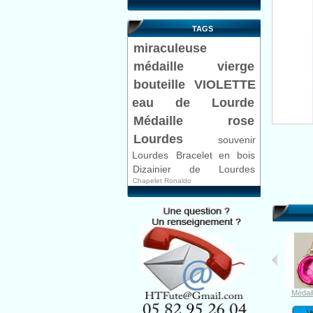
TAGS
miraculeuse
médaille
vierge
bouteille VIOLETTE
eau de Lourde
Médaille rose
Lourdes
souvenir
Lourdes
Bracelet en bois
Dizainier de Lourdes
Chapelet Ronaldo
Dizainier de...
Vierge Marie...
Médaill
Voir
Voir
Vo