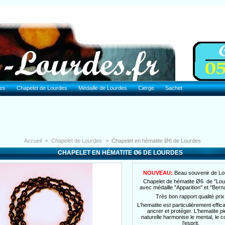
des
Chapelet de Lourdes
Médaille de Lourdes
Cierge
Sachet
Accueil
>
Chapelet de Lourdes
>
Chapelet en hématite Ø6 de Lourdes
CHAPELET EN HÉMATITE Ø6 DE LOURDES
NOUVEAU:
Beau souvenir de Lo
Chapelet de hématite Ø6 de "Lou
avec médaille "Apparition" et "Bern
Très bon rapport qualité prix
L'hematite est particulièrement effi
ancrer et protéger. L'hematite pi
naturelle harmonise le mental, le c
l’esprit.