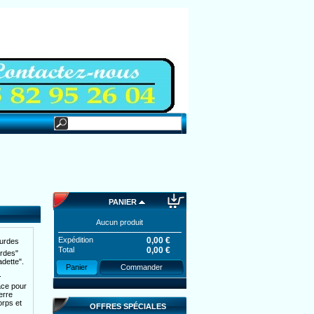
PANIER
Aucun produit
-28.05%
Médaille
Expédition
0,00 €
urdes
ovale de Lourdes
Total
0,00 €
rdes"
0,49 €
0,35 €
adette".
Panier
Commander
.
cace pour
-3,00 €
Film
erre
"Lourdes" &
orps et
OFFRES SPÉCIALES
"Bernadette"