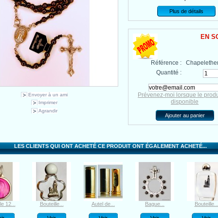
Plus de détails
EN S
Référence :
Chapelethe
Quantité :
Prévenez-moi lorsque le produ
Envoyer à un ami
disponible
Imprimer
Agrandir
LES CLIENTS QUI ONT ACHETÉ CE PRODUIT ONT ÉGALEMENT ACHETÉ...
e 12...
Bouteille...
Autel de...
Bague...
Bouteille..
ir
Voir
Voir
Voir
Voir