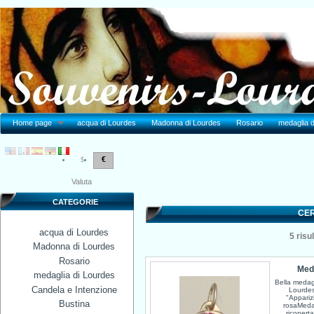
Home page
acqua di Lourdes
Madonna di Lourdes
Rosario
medaglia d
€
$
Valuta
CATEGORIE
CER
acqua di Lourdes
5
risul
Madonna di Lourdes
Rosario
Meda
medaglia di Lourdes
Bella medagl
Candela e Intenzione
Lourdes
"Apparizi
Bustina
rosaMedag
ricoperta