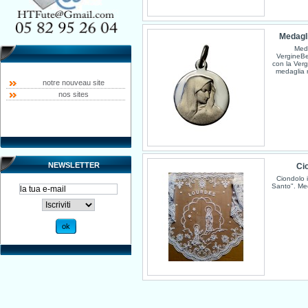
Medagli
Med
Vergine B
con la Verg
medaglia r
notre nouveau site
nos sites
NEWSLETTER
Cio
Ciondolo i
Santo". Med