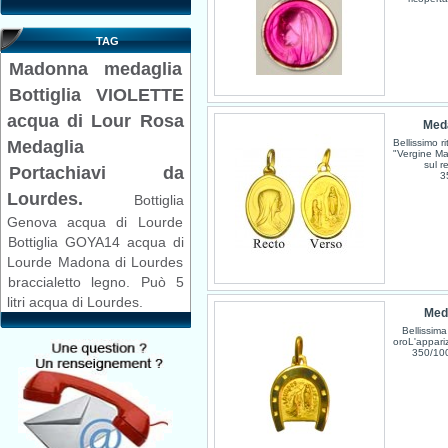
TAG
Madonna
medaglia
Bottiglia VIOLETTE
acqua di Lour
Rosa
Meda
Bellissimo r
Medaglia
"Vergine Ma
sul r
Portachiavi da
3
Lourdes.
Bottiglia
Genova acqua di Lourde
Bottiglia GOYA14 acqua di
Lourde
Madona di Lourdes
braccialetto legno.
Può 5
litri acqua di Lourdes.
Meda
Bellissima
oroL'appari
350/100