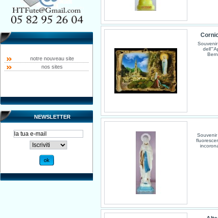
Cornic
Souvenir
dell'"
Bern
notre nouveau site
nos sites
NEWSLETTER
Souvenir 
fluoresce
incorona