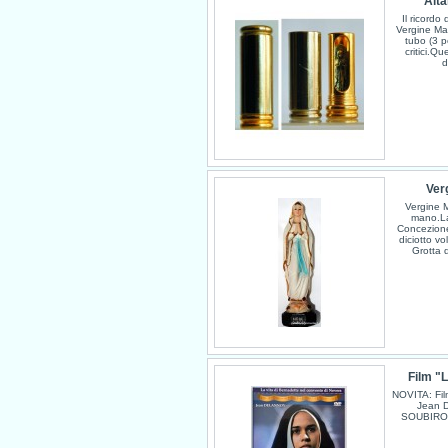
Alta
Il ricordo
Vergine Mar
tubo (3 pe
critici.Q
d
Ver
Vergine M
mano.La
Concezion
diciotto v
Grotta 
Film "L
NOVITA: Fil
Jean D
SOUBIROU 