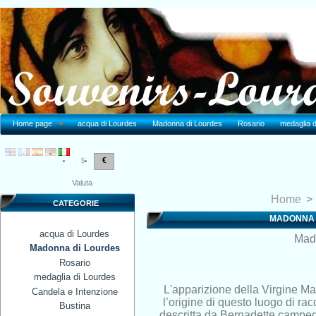
Home page
acqua di Lourdes
Madonna di Lourdes
Rosario
medaglia d
€
$
Valuta
Home
>
CATEGORIE
MADONNA 
acqua di Lourdes
Mad
Madonna di Lourdes
Rosario
medaglia di Lourdes
L'apparizione della Virgine M
Candela e Intenzione
l’origine di questo luogo di r
Bustina
descritta da Bernadette campegg