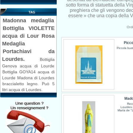
sotto forma di statuetta della Vi
preghiera che gli vengono dedi
TAG
essere » che una copia della 
Madonna
medaglia
Ord
Bottiglia VIOLETTE
acqua di Lour
Rosa
Picco
Medaglia
Piccola bust
Portachiavi da
Lourdes.
Bottiglia
Genova acqua di Lourde
Bottiglia GOYA14 acqua di
Lourde
Madona di Lourdes
braccialetto legno.
Può 5
litri acqua di Lourdes.
Mado
Rec
Lourdes.E
María de "