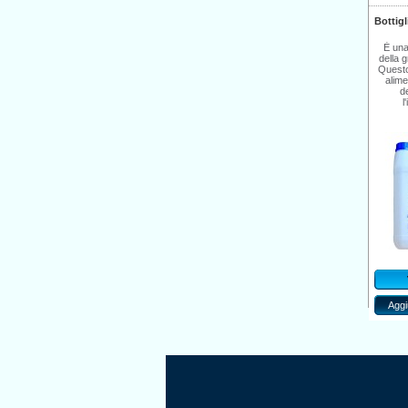
Bottigli
È una
della 
Questo
alime
d
l
Aggi