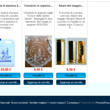
a di plastica 5...
Ciondolo in argento...
Altare del viaggio...
 tanica d'acqua
Ciondolo in argento taglio
Il ricordo di Lourdes
grotta di Lourdes.
"Croce dello Spirito
cercato. Altare del
 contenitore per
Santo". Medaglia in due
viaggio Vergine Maria di
nti in plastica è
elementi. Bel regalo in
Lourdes in metallo in un
ecorato con
argento 925/1000...
doppio tubo (3 pezzi).
'immagine...
È...
19,90 €
9,90 €
6,50 €
Visualizza
Visualizza
Visualizza
ungi al carrello
Aggiungi al carrello
Aggiungi al carrello
Speciali
Nuovi prodotti
Vendite migliori
I nostri negozi
Contattaci
Powered by
PrestaShop