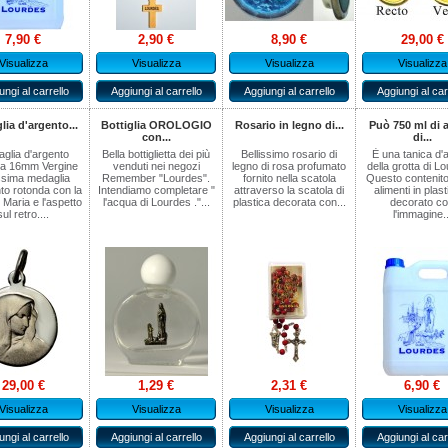
7,90 €
2,90 €
8,90 €
29,00 €
Visualizza
Visualizza
Visualizza
Visualizza
ungi al carrello
Aggiungi al carrello
Aggiungi al carrello
Aggiungi al car
ia d'argento...
Bottiglia OROLOGIO
Rosario in legno di...
Può 750 ml di 
con...
di...
glia d'argento
Bella bottiglietta dei più
Bellissimo rosario di
È una tanica d'
da 16mm Vergine
venduti nei negozi
legno di rosa profumato
della grotta di L
issima medaglia
Remember "Lourdes".
fornito nella scatola
Questo contenito
to rotonda con la
Intendiamo completare "
attraverso la scatola di
alimenti in plas
 Maria e l'aspetto
l'acqua di Lourdes ."...
plastica decorata con...
decorato c
sul retro....
l'immagine..
29,00 €
1,29 €
2,31 €
6,90 €
Visualizza
Visualizza
Visualizza
Visualizza
ungi al carrello
Aggiungi al carrello
Aggiungi al carrello
Aggiungi al car