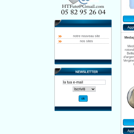
Aggi
notre nouveau site
Medagl
nos sites
Meda
roton
Bell
d'argen
Vergine
NEWSLETTER
Aggi