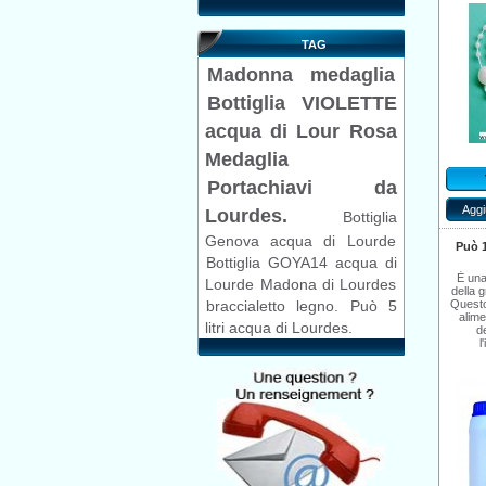
TAG
Madonna
medaglia
Bottiglia VIOLETTE
acqua di Lour
Rosa
Medaglia
Portachiavi da
Aggi
Lourdes.
Bottiglia
Genova acqua di Lourde
Può 1
Bottiglia GOYA14 acqua di
È una
Lourde
Madona di Lourdes
della 
Questo
braccialetto legno.
Può 5
alime
litri acqua di Lourdes.
d
l