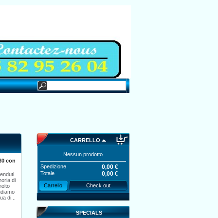
CARRELLO
Nessun prodotto
30 con
Spedizione
0,00 €
-28.05%
Aspetto di
Totale
0,00 €
venduti
Lourdes Medaglia...
oria di
0,49 €
0,35 €
Carrello
Check out
molto
ndiamo
a di...
-3,00 €
Film
SPECIALS
"Lourdes" e