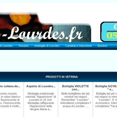
i Lourdes
Rosario
medaglia di Lourdes
Candela e Intenzione
Bustina
PRODOTTI IN VETRINA
io collana de...
Aspetto di Lourdes...
Bottiglia VIOLETTE
Bottiglia GOYA
con...
" e...
issimo rosario,
Medaglia tradizionale
Bella bottiglietta dei più
Bottiglia dei più 
 in nylon bianco-
rotonda "Apparizione" di
venduti nei negozi
nei negozi in mem
 fluorescente di
Lourdes in 15 mm.
Remember "Lourdes".
"Lourdes". E '
s. Fluorescente,
Medaglia raffigurante
Intendiamo completare l'
economico. Inte
rosario è molto...
l'Apparizione della
acqua di Lourdes ....
completare "l'acqu
Vergine Maria a...