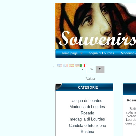
Home page
acqua di Lourdes
Madonna d
€
$
Valuta
CATEGORIE
acqua di Lourdes
Rosar
Madonna di Lourdes
Bell
collana
Rosario
verde
medaglia di Lourdes
Lourde
questo 
Candela e Intenzione
Bustina