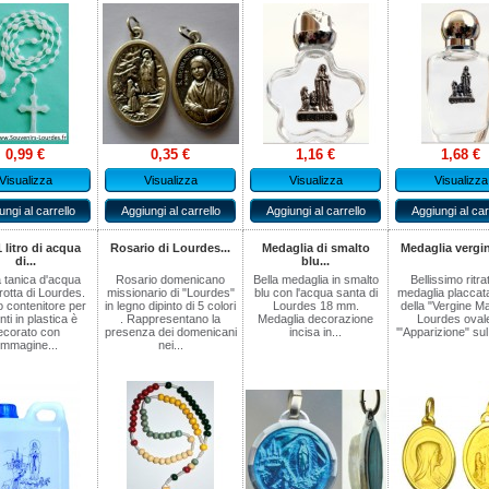
0,99 €
0,35 €
1,16 €
1,68 €
Visualizza
Visualizza
Visualizza
Visualizza
ungi al carrello
Aggiungi al carrello
Aggiungi al carrello
Aggiungi al car
 litro di acqua
Rosario di Lourdes...
Medaglia di smalto
Medaglia vergine
di...
blu...
 tanica d'acqua
Rosario domenicano
Bella medaglia in smalto
Bellissimo ritrat
grotta di Lourdes.
missionario di "Lourdes"
blu con l'acqua santa di
medaglia placcata
 contenitore per
in legno dipinto di 5 colori
Lourdes 18 mm.
della "Vergine Ma
nti in plastica è
. Rappresentano la
Medaglia decorazione
Lourdes ovale
ecorato con
presenza dei domenicani
incisa in...
'"Apparizione" sul 
'immagine...
nei...